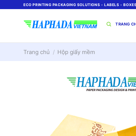
Chuyển
ECO PRINTING PACKAGING SOLUTIONS - LABELS - BOXES 
đến
nội
TRANG C
dung
Trang chủ
/
Hộp giấy mềm