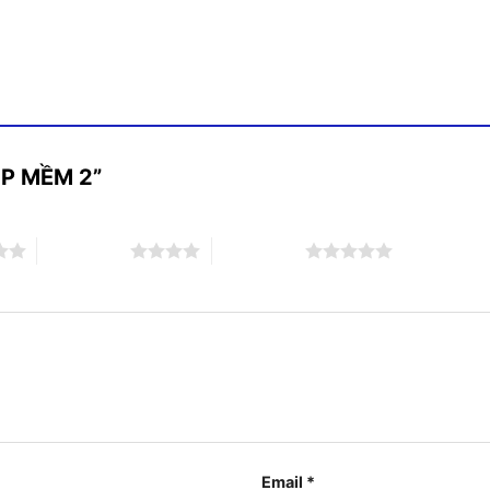
HỘP MỀM 2”
4 trên 5 sao
5 trên 5 sao
Email
*