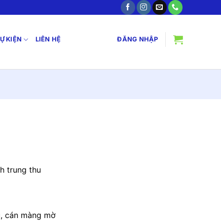
SỰ KIỆN
LIÊN HỆ
ĐĂNG NHẬP
h trung thu
u, cán màng mờ