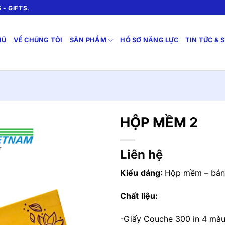
- GIFTS.
HỦ
VỀ CHÚNG TÔI
SẢN PHẨM
HỒ SƠ NĂNG LỰC
TIN TỨC & 
HỘP MỀM 2
Liên hệ
Kiểu
dáng
: Hộp mềm – bán
Chất
liệu
:
-Giấy Couche 300 in 4 mà