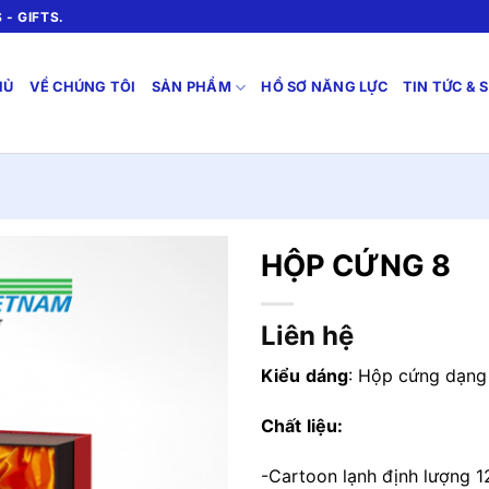
- GIFTS.
HỦ
VỀ CHÚNG TÔI
SẢN PHẨM
HỒ SƠ NĂNG LỰC
TIN TỨC & 
HỘP CỨNG 8
Liên hệ
Kiểu
dáng
: Hộp cứng dạng
Chất
liệu
:
-Cartoon lạnh định lượng 