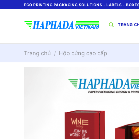
Chuyển
ECO PRINTING PACKAGING SOLUTIONS - LABELS - BOXES 
đến
nội
TRANG C
dung
Trang chủ
/
Hộp cứng cao cấp