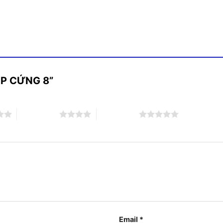
HỘP CỨNG 8”
4 trên 5 sao
5 trên 5 sao
Email
*