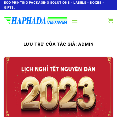
Chuyển
ECO PRINTING PACKAGING SOLUTIONS - LABELS - BOXES -
GIFTS.
đến
nội
dung
LƯU TRỮ CỦA TÁC GIẢ:
ADMIN